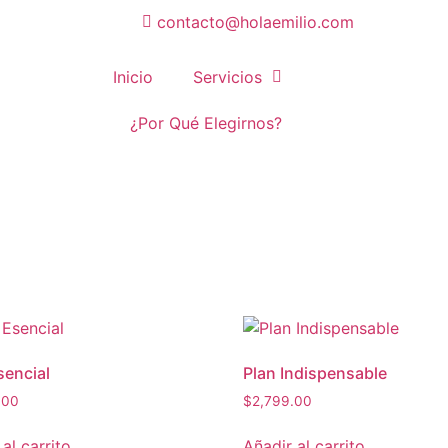
contacto@holaemilio.com
Inicio
Servicios
¿Por Qué Elegirnos?
sencial
Plan Indispensable
.00
$
2,799.00
al carrito
Añadir al carrito